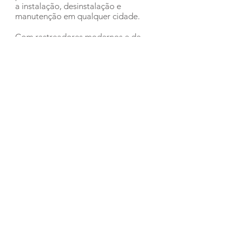
a instalação, desinstalação e
manutenção em qualquer cidade.
Com rastreadores modernos e de
fácil instalação, realizamos a
instalação
de seu rastreador veicular de
maneira rápida e sem intervenção
na parte
elétrica do veículo.
Para facilitar ainda mais o acesso a
esses serviços, clientes CalSat
podem realizar o agendamento via
site.