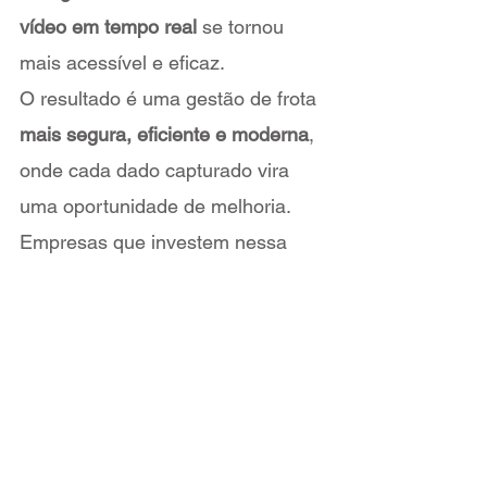
vídeo em tempo real
 se tornou 
mais acessível e eficaz.
O resultado é uma gestão de frota 
mais segura, eficiente e moderna
, 
onde cada dado capturado vira 
uma oportunidade de melhoria. 
Empresas que investem nessa 
tecnologia hoje estão 
construindo 
o futuro da mobilidade corporativa
, 
com mais segurança para seus 
motoristas e mais confiança para 
seus clientes.